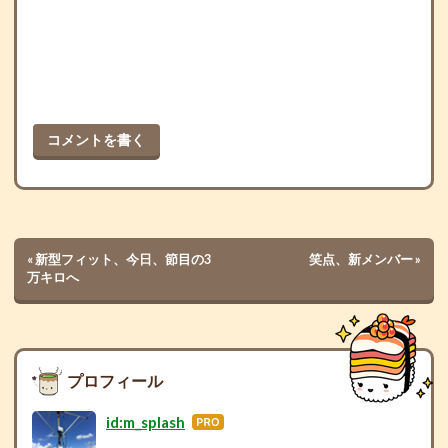
コメントを書く
«
新型フィット、今日、節目の3
笑点、新メンバー
»
万キロへ
プロフィール
id:m_splash
はて
なブ