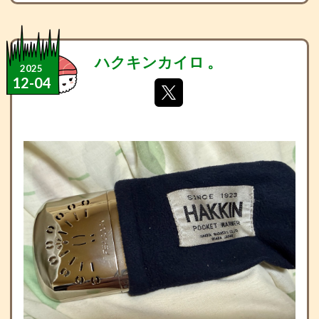
ハクキンカイロ 。
2025
12
-
04