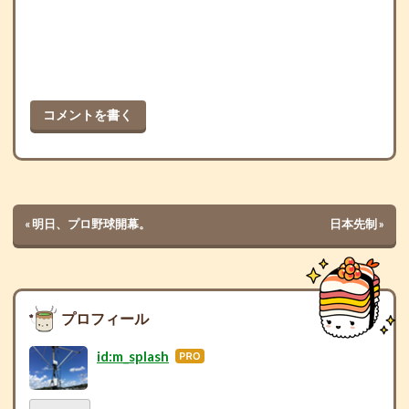
コメントを書く
«
明日、プロ野球開幕。
日本先制
»
プロフィール
id:m_splash
はて
なブ
ログ