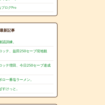
ブログPro
最新記事
確認訓練。
ロッテ、益田250セーブ現地観
ロッテ増田、今日250セーブ達成
ポロ一番塩ラーメン。
ばすけっと。