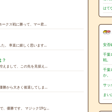
はてな
ホークス戦に勝って、マー君…
安否
た。 率直に嬉しく思います…
千葉
戦。
は？
控えまして、この先を見据え…
千葉
か。
サッ
優勝から大きく後退してしま…
まい
で、優勝です。 マジック19な…